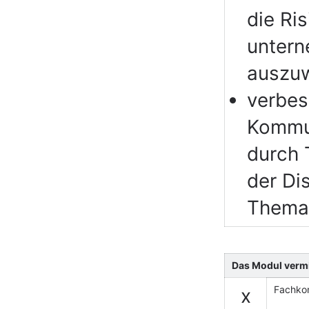
die Ri
untern
auszu
verbes
Kommun
durch 
der Di
Thema
Das Modul vermi
Fachko
x