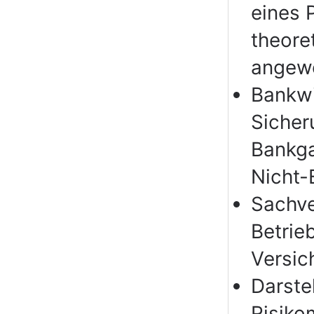
eines 
theore
angewe
Bankwi
Sicher
Bankga
Nicht-
Sachve
Betrie
Versic
Darste
Risiko