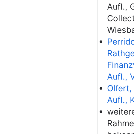
Aufl.,
Collec
Wiesb
Perrid
Rathge
Finanz
Aufl.,
Olfert,
Aufl., 
weiter
Rahmen