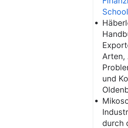
Finanzi
School
Häberle
Handbu
Export
Arten,
Proble
und Ko
Oldenb
Mikosch
Indust
durch 