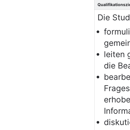
Qualifikationszi
Die Stu
formul
gemei
leiten
die Be
bearbe
Frages
erhobe
Inform
diskut