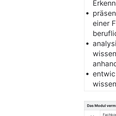
Erkennt
präsen
einer 
berufl
analys
wissen
anhand
entwic
wissen
Das Modul vermi
Fachko