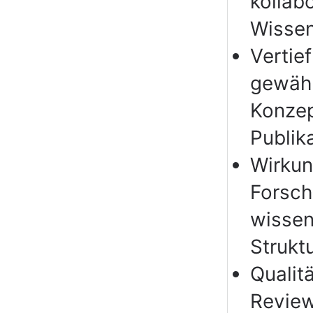
kollabo
Wissen
Vertie
gewähl
Konzep
Publik
Wirkun
Forsch
wissens
Strukt
Qualit
Revie