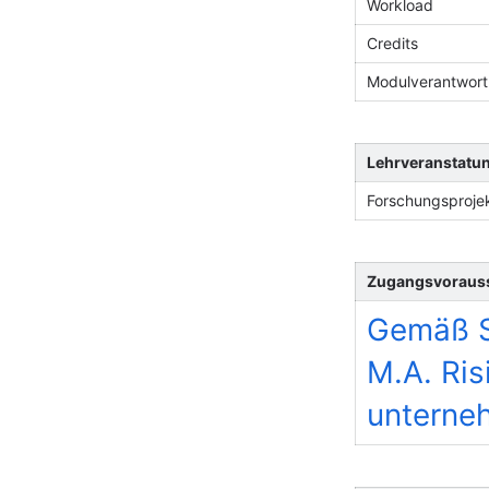
Workload
Credits
Modulverantwortl
Lehrveranstatu
Forschungsproje
Zugangsvoraus
Gemäß S
M.A. Ri
unterne