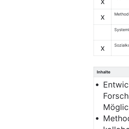
x
Method
x
System
Sozial
x
Inhalte
Entwic
Forsch
Möglich
Metho