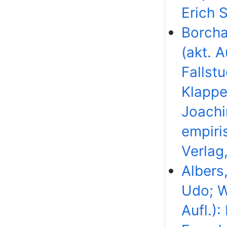
Erich S
Borcha
(akt. 
Fallstu
Klappe
Joachi
empiri
Verlag
Albers
Udo; W
Aufl.)