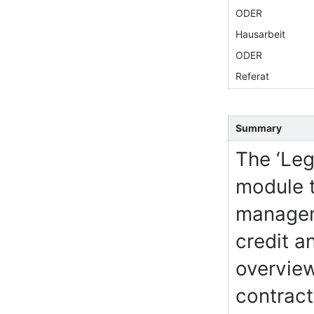
ODER
Hausarbeit
ODER
Referat
Summary
The ‘Le
module t
managem
credit a
overview
contract