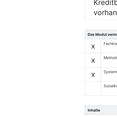
Kredit
vorhan
Das Modul vermi
Fachko
x
Method
x
System
x
Sozial
Inhalte