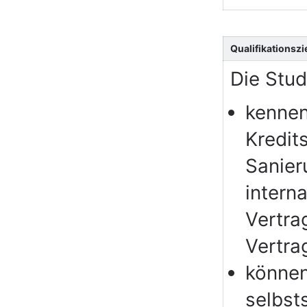
Qualifikationszi
Die Stu
kennen
Kredit
Sanier
intern
Vertra
Vertr
können
selbst