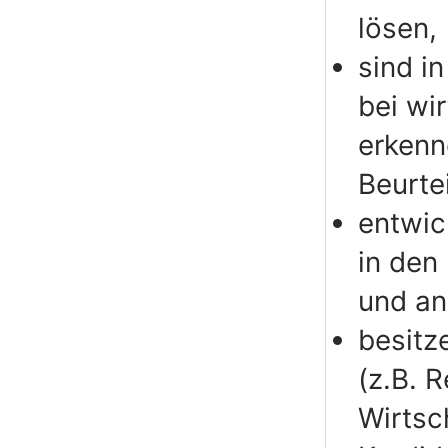
lösen,
sind i
bei wi
erkenn
Beurte
entwic
in den
und an
besitz
(z.B. 
Wirtsc