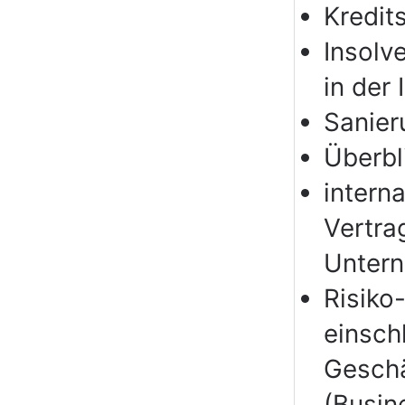
Kredit
Insolv
in der 
Sanier
Überbl
intern
Vertra
Unter
Risiko
einschl
Geschä
(Busin