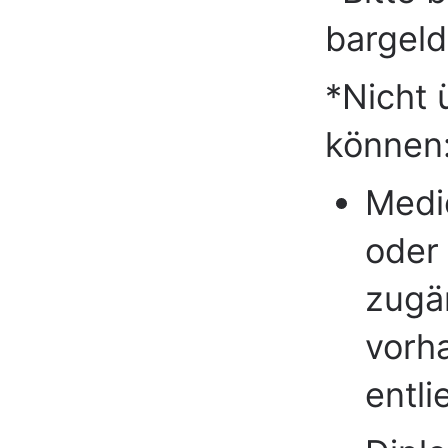
bargeld
*Nicht 
können
Medie
oder 
zugän
vorh
entli