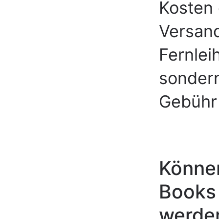
Kosten 
Versand
Fernlei
sondern
Gebühr 
Können
Books 
werde