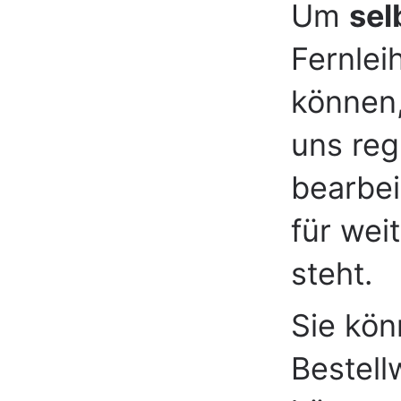
Um
sel
Fernlei
können,
uns reg
bearbe
für wei
steht.
Sie kön
Bestell