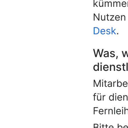
kümmern
Nutzen 
Desk
.
Was, w
dienst
Mitarbe
für die
Fernlei
Bitte b