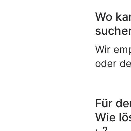
Wo kan
suche
Wir emp
oder d
Für de
Wie lö
2