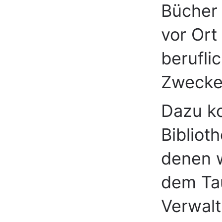
Bücher 
vor Ort
berufli
Zwecke 
Dazu ko
Bibliot
denen w
dem Tau
Verwal