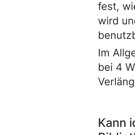
fest, w
wird un
benutzb
Im Allg
bei 4 W
Verläng
Kann i