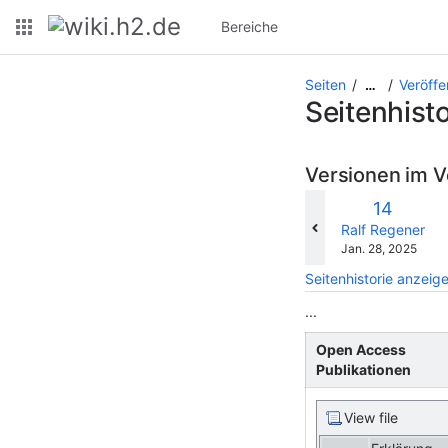
Bereiche
Seiten
Veröffe
…
Seitenhisto
Versionen im V
Alte
14
Version
changes.mady.b
Ralf Regener
Gespeichert
Jan. 28, 2025
am
Seitenhistorie anzeig
...
Open Access
Publikationen
View file