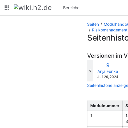
Bereiche
Seiten
Modulhandbü
Risikomanagement 
Seitenhisto
Versionen im V
ve
Alte
9
mi
Version
changes.mady.b
Anja Funke
Gespeichert
Juli 26, 2024
am
Seitenhistorie anzeig
...
Modulnummer
S
1
1
S