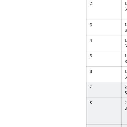
2
1
S
3
1
S
4
1
S
5
1
S
6
1
S
7
2
S
8
2
S